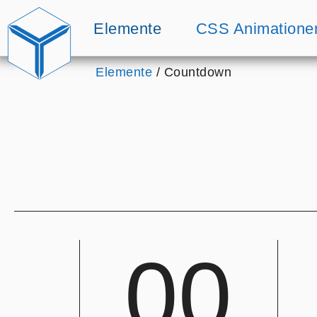
Zum Inhalt springen
Home
Elemente
CSS Animatione
Home
Elemente
Countdown
0
0