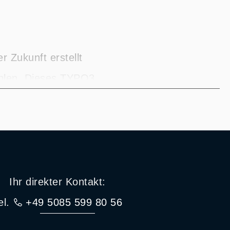
 Zukunft erstellt
ählen. Dieses TYPO3
ountdowns für
nen oder einfach als
n.
gt.
Ihr direkter Kontakt:
el.
+49 5085 599 80 56