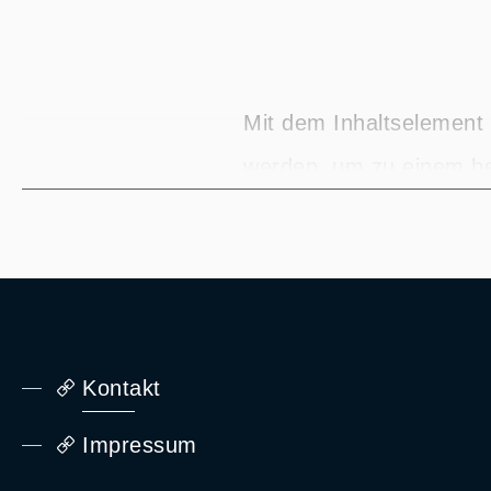
Mit dem Inhaltselement 
werden, um zu einem be
Inhaltselement kann fü
Produktveröffentlichung
visuelles Element zur 
Nach Ablauf des Countdo
Kontakt
Impressum