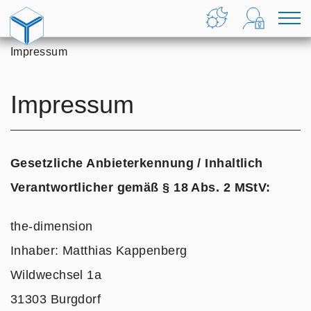
Zum Inhalt springen
Home
Theme
Login
M
ändern
Formu
u
Home
Impressum
anzei
Impressum
Gesetzliche Anbieterkennung / Inhaltlich
Verantwortlicher gemäß § 18 Abs. 2 MStV:
the-dimension
Inhaber: Matthias Kappenberg
Wildwechsel 1a
31303 Burgdorf