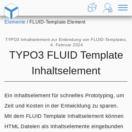
Zum Inhalt springen
Home
Theme
Login
M
ändern
Formu
u
Home
Elemente
FLUID-Template Element
anzei
TYPO3 Inhaltselement zur Einbindung von FLUID-Templates,
 4. Februar 2024
TYPO3 FLUID Template
Inhaltselement
Ein Inhaltselement für schnelles Prototyping, um
Zeit und Kosten in der Entwicklung zu sparen.
Mit dem FLUID Template Inhaltselement können
HTML Dateien als Inhaltselemente eingebunden