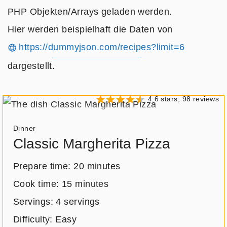
PHP Objekten/Arrays geladen werden.
Hier werden beispielhaft die Daten von
https://dummyjson.com/recipes?limit=6
dargestellt.
4.6 stars, 98 reviews
Meal
Dinner
type:
Classic Margherita Pizza
Prepare time:
20 minutes
Cook time:
15 minutes
Servings:
4 servings
Difficulty: Easy