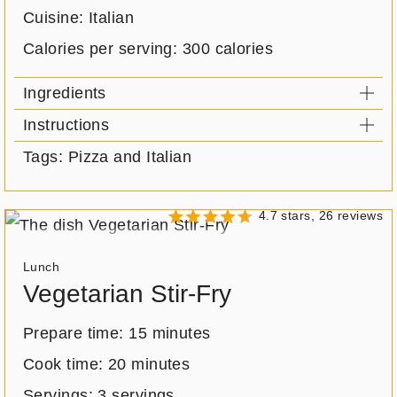
Cuisine: Italian
Calories per serving:
300 calories
Ingredients
Instructions
Tags: Pizza and Italian
4.7 stars, 26 reviews
Meal
Lunch
type:
Vegetarian Stir-Fry
Prepare time:
15 minutes
Cook time:
20 minutes
Servings:
3 servings