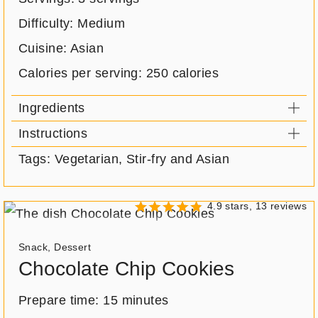
Difficulty: Medium
Cuisine: Asian
Calories per serving:
250 calories
Ingredients
Instructions
Tags: Vegetarian, Stir-fry and Asian
4.9 stars, 13 reviews
Meal
Snack
,
Dessert
type:
Chocolate Chip Cookies
Prepare time:
15 minutes