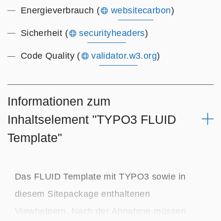
Energieverbrauch (
websitecarbon
)
Sicherheit (
securityheaders
)
Code Quality (
validator.w3.org
)
Informationen zum
Inhaltselement "TYPO3 FLUID
Template"
Das FLUID Template mit TYPO3 sowie in
diesem Sitepackage enthaltenen
Expand
Viewhelpern. Nach der Abnahme müssen
or