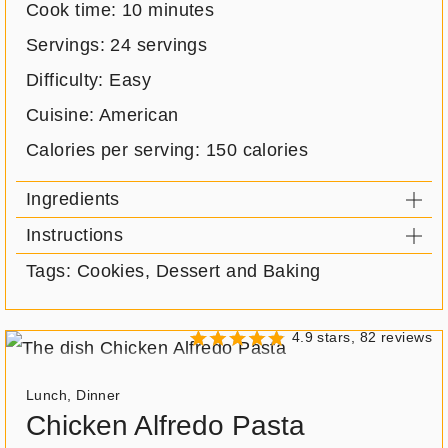
Cook time:
10 minutes
Servings:
24 servings
Difficulty: Easy
Cuisine: American
Calories per serving:
150 calories
Ingredients
Instructions
Tags: Cookies, Dessert and Baking
4.9 stars, 82 reviews
Meal
Lunch
,
Dinner
type:
Chicken Alfredo Pasta