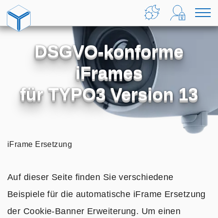
Zum Inhalt springen
Home
Theme
Login
M
ändern
Formu
u
DSGVO-konforme
anzei
iFrames
für TYPO3 Version 13
Home
iFrame Ersetzung
Auf dieser Seite finden Sie verschiedene
Beispiele für die automatische iFrame Ersetzung
der Cookie-Banner Erweiterung. Um einen